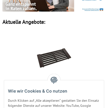
Aktuelle Angebote:
Asche-Rost für Harvia
Wie wir Cookies & Co nutzen
Holzöfen ZKIP-10 /
WXZKIP-10
Durch Klicken auf „Alle akzeptieren“ gestatten Sie den Einsatz
Produktsicherheit
folgender Dienste auf unserer Website: YouTube, Google