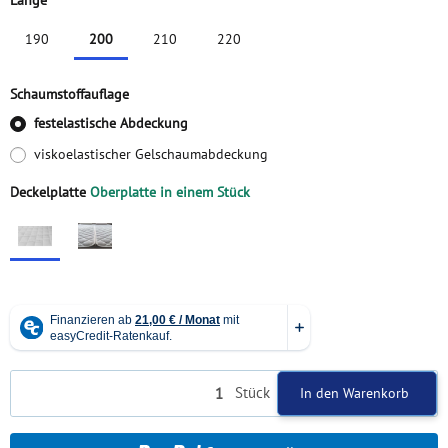
Länge
190
200
210
220
190
200
210
220
Schaumstoffauflage
festelastische Abdeckung
viskoelastischer Gelschaumabdeckung
Deckelplatte
Oberplatte in einem Stück
Oberplatte in einem Stück
mit mittig teilbarem Reißverschluß in Oberplatte (ab 160
Stück
In den Warenkorb