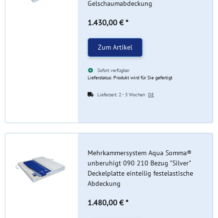
Gelschaumabdeckung
1.430,00 €
*
Zum Artikel
Sofort verfügbar
Lieferstatus: Produkt wird für Sie gefertigt
Lieferzeit:
2 - 3 Wochen
DE
Mehrkammersystem Aqua Somma®
unberuhigt 090 210 Bezug "Silver"
Deckelplatte einteilig festelastische
Abdeckung
1.480,00 €
*