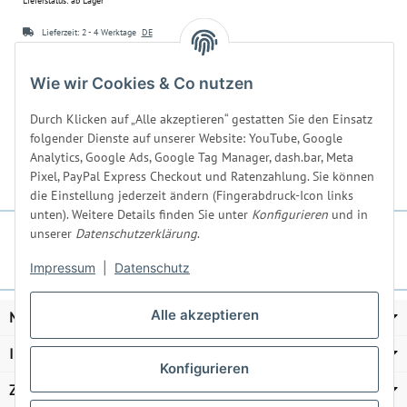
Lieferstatus: ab Lager
Lieferzeit:
2 - 4 Werktage
DE
9,90 €
*
24,90 €
*
Wie wir Cookies & Co nutzen
39,60 € pro 1 l
24,90 € pro 1 l
Durch Klicken auf „Alle akzeptieren“ gestatten Sie den Einsatz
folgender Dienste auf unserer Website: YouTube, Google
Analytics, Google Ads, Google Tag Manager, dash.bar, Meta
Pixel, PayPal Express Checkout und Ratenzahlung. Sie können
die Einstellung jederzeit ändern (Fingerabdruck-Icon links
unten). Weitere Details finden Sie unter
Konfigurieren
und in
unserer
Datenschutzerklärung
.
Impressum
|
Datenschutz
Alle akzeptieren
MEISEL & GERKEN
Informationen
Konfigurieren
Zahlung und Versand