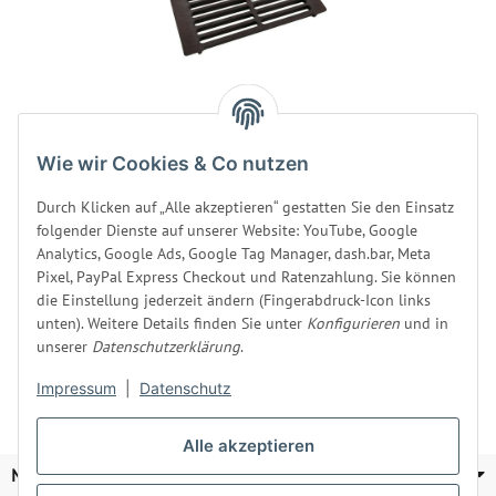
Asche-Rost für Harvia
Wie wir Cookies & Co nutzen
Holzöfen ZKIP-10 /
WXZKIP-10
Durch Klicken auf „Alle akzeptieren“ gestatten Sie den Einsatz
Produktsicherheit
folgender Dienste auf unserer Website: YouTube, Google
Analytics, Google Ads, Google Tag Manager, dash.bar, Meta
Sofort verfügbar
Lieferstatus: wird beim Hersteller bestellt
Pixel, PayPal Express Checkout und Ratenzahlung. Sie können
die Einstellung jederzeit ändern (Fingerabdruck-Icon links
Lieferzeit:
2 - 4 Werktage
DE
unten). Weitere Details finden Sie unter
Konfigurieren
und in
unserer
Datenschutzerklärung
.
39,90 €
*
Impressum
|
Datenschutz
Alle akzeptieren
MEISEL & GERKEN