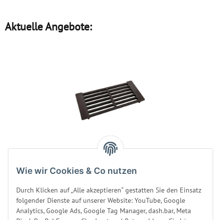
Aktuelle Angebote:
Asche-Rost für Harvia
Wie wir Cookies & Co nutzen
Holzöfen ZKIP-10 /
WXZKIP-10
Durch Klicken auf „Alle akzeptieren“ gestatten Sie den Einsatz
Produktsicherheit
folgender Dienste auf unserer Website: YouTube, Google
Sofort verfügbar
Analytics, Google Ads, Google Tag Manager, dash.bar, Meta
Lieferstatus: wird beim Hersteller bestellt