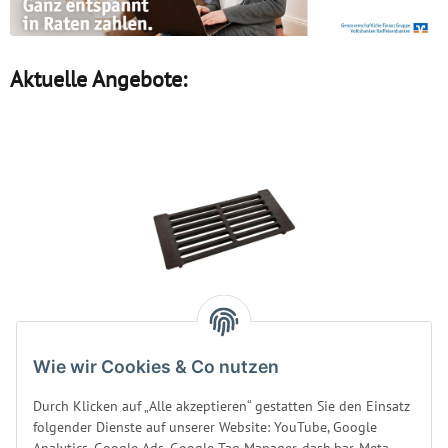
Aktuelle Angebote:
Asche-Rost für Harvia
Wie wir Cookies & Co nutzen
Holzöfen ZKIP-10 /
WXZKIP-10
Durch Klicken auf „Alle akzeptieren“ gestatten Sie den Einsatz
Produktsicherheit
folgender Dienste auf unserer Website: YouTube, Google