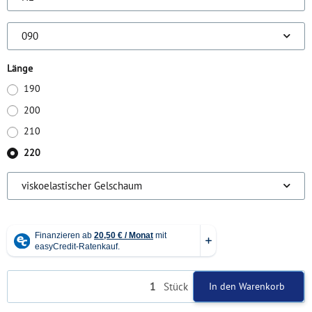
090
Länge
190
200
210
220
viskoelastischer Gelschaum
Stück
In den Warenkorb