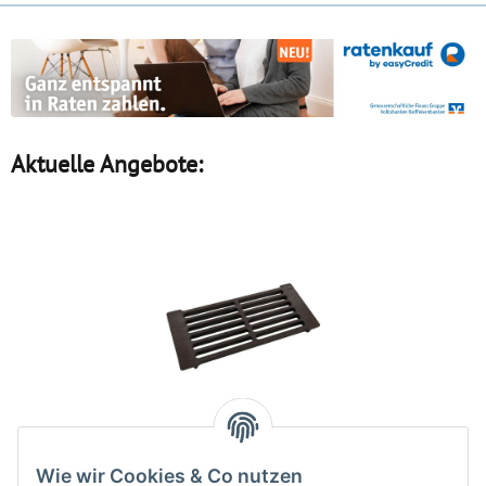
Aktuelle Angebote:
Asche-Rost für Harvia
Wie wir Cookies & Co nutzen
Holzöfen ZKIP-10 /