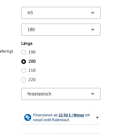
H3
180
Länge
efertigt
190
200
210
220
festelastisch