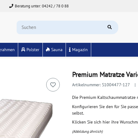
Beratung unter: 04242 / 78 0 88
zrahmen
Polster
Sauna
Magazin
Premium Matratze Vari
Artikelnummer:
S1004477-127
Die Premium Kaltschaummatratze m
Konfigurieren Sie den für Sie pas
selbst.
Klicken Sie sich hier ihre Wunschm
(Abbildung ähnlich)