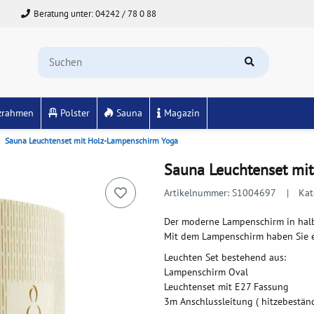
Beratung unter: 04242 / 78 0 88
zrahmen
Polster
Sauna
Magazin
Sauna Leuchtenset mit Holz-Lampenschirm Yoga
Sauna Leuchtenset mi
Artikelnummer:
S1004697
Kat
Der moderne Lampenschirm in hal
Mit dem Lampenschirm haben Sie e
Leuchten Set bestehend aus:
Lampenschirm Oval
Leuchtenset mit E27 Fassung
3m Anschlussleitung ( hitzebeständ