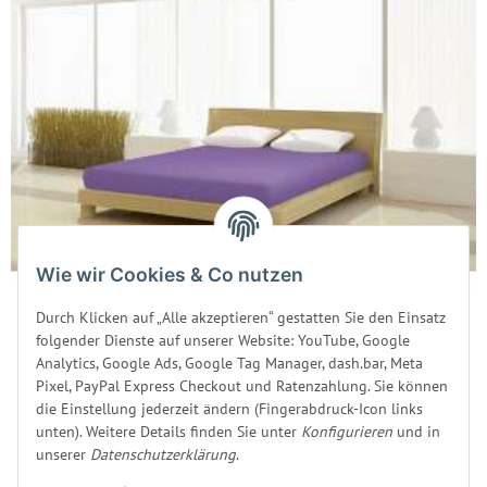
Wie wir Cookies & Co nutzen
Durch Klicken auf „Alle akzeptieren“ gestatten Sie den Einsatz
folgender Dienste auf unserer Website: YouTube, Google
Analytics, Google Ads, Google Tag Manager, dash.bar, Meta
Elastan Classic Spannbettlaken 180-200 x 200-220 cm 221
Pixel, PayPal Express Checkout und Ratenzahlung. Sie können
flieder
die Einstellung jederzeit ändern (Fingerabdruck-Icon links
unten). Weitere Details finden Sie unter
Konfigurieren
und in
Sofort verfügbar
unserer
Datenschutzerklärung
.
Lieferzeit:
6 - 8 Werktage
DE