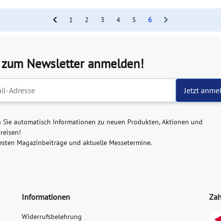
1
2
3
4
5
6
t zum Newsletter anmelden!
ter-Registrierung
Jetzt anme
n Sie automatisch Informationen zu neuen Produkten, Aktionen und
reisen!
esten Magazinbeiträge und aktuelle Messetermine.
Informationen
Zah
Widerrufsbelehrung