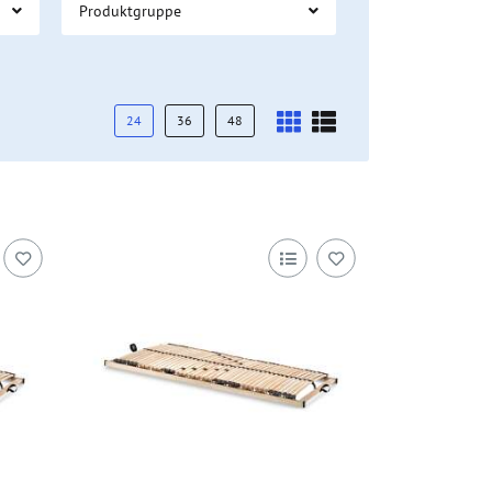
Produktgruppe
24
36
48