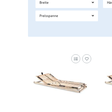
Breite
Hä
Preisspanne