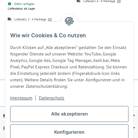
Lieferzeit:
6 - 8 Werktage
DE
Sofort verfügbar
Lieferstatus: ab Lager
Lieferzeit:
2 - 4 Werktage
DE
9,90 €
*
24,90 €
*
Wie wir Cookies & Co nutzen
39,60 € pro 1 l
24,90 € pro 1 l
Durch Klicken auf „Alle akzeptieren“ gestatten Sie den Einsatz
folgender Dienste auf unserer Website: YouTube, Google
Analytics, Google Ads, Google Tag Manager, dash.bar, Meta
Pixel, PayPal Express Checkout und Ratenzahlung. Sie können
die Einstellung jederzeit ändern (Fingerabdruck-Icon links
unten). Weitere Details finden Sie unter
Konfigurieren
und in
unserer
Datenschutzerklärung
.
Impressum
|
Datenschutz
Alle akzeptieren
MEISEL & GERKEN
Informationen
Konfigurieren