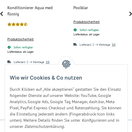
Konditionierer Aqua med
Poolklar
flüssig
Produktsicherheit
Sofort verfügbar
Lieferstatus: ab Lager
Produktsicherheit
Lieferzeit:
2 - 4 Werktage
DE
Sofort verfügbar
Lieferstatus: ab Lager
Lieferzeit:
2 - 4 Werktage
DE
9,90 €
*
24,90 €
*
Wie wir Cookies & Co nutzen
39,60 € pro 1 l
24,90 € pro 1 l
Durch Klicken auf „Alle akzeptieren“ gestatten Sie den Einsatz
folgender Dienste auf unserer Website: YouTube, Google
Analytics, Google Ads, Google Tag Manager, dash.bar, Meta
Pixel, PayPal Express Checkout und Ratenzahlung. Sie können
die Einstellung jederzeit ändern (Fingerabdruck-Icon links
unten). Weitere Details finden Sie unter
Konfigurieren
und in
unserer
Datenschutzerklärung
.