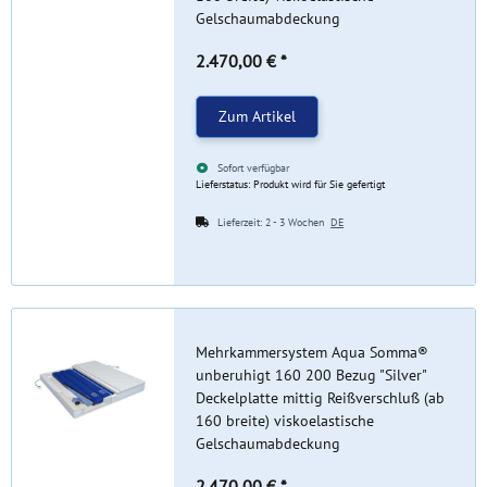
Gelschaumabdeckung
2.470,00 €
*
Zum Artikel
Sofort verfügbar
Lieferstatus: Produkt wird für Sie gefertigt
Lieferzeit:
2 - 3 Wochen
DE
Mehrkammersystem Aqua Somma®
unberuhigt 160 200 Bezug "Silver"
Deckelplatte mittig Reißverschluß (ab
160 breite) viskoelastische
Gelschaumabdeckung
2.470,00 €
*