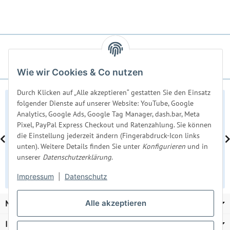
Wie wir Cookies & Co nutzen
Durch Klicken auf „Alle akzeptieren“ gestatten Sie den Einsatz
27.12.2024
folgender Dienste auf unserer Website: YouTube, Google
Analytics, Google Ads, Google Tag Manager, dash.bar, Meta
Berthold M
Pixel, PayPal Express Checkout und Ratenzahlung. Sie können
Super Bett das erste hielt 24 Jahre . Hab jetzt wieder
die Einstellung jederzeit ändern (Fingerabdruck-Icon links
eins gekauft
unten). Weitere Details finden Sie unter
Konfigurieren
und in
unserer
Datenschutzerklärung
.
Zum Artikel
Impressum
|
Datenschutz
MEISEL & GERKEN
Alle akzeptieren
Informationen