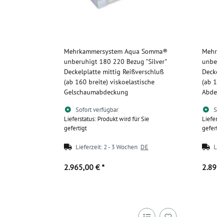
Mehrkammersystem Aqua Somma®
Mehr
unberuhigt 180 220 Bezug "Silver"
unbe
Deckelplatte mittig Reißverschluß
Deck
(ab 160 breite) viskoelastische
(ab 1
Gelschaumabdeckung
Abde
Sofort verfügbar
S
Lieferstatus: Produkt wird für Sie
Liefe
gefertigt
gefer
Lieferzeit:
2 - 3 Wochen
DE
L
2.965,00 €
*
2.8
Zum Artikel