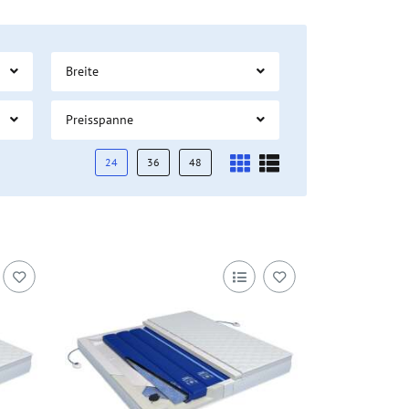
Breite
Preisspanne
24
36
48