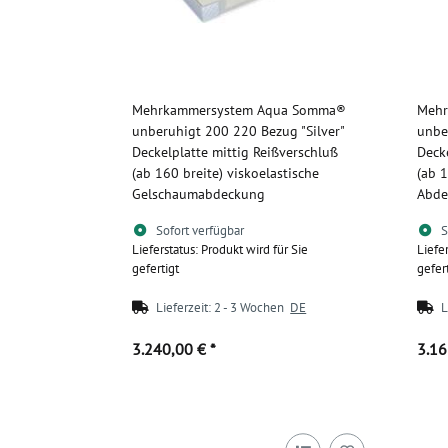
Mehrkammersystem Aqua Somma®
Mehr
unberuhigt 200 220 Bezug "Silver"
unbe
Deckelplatte mittig Reißverschluß
Deck
(ab 160 breite) viskoelastische
(ab 1
Gelschaumabdeckung
Abde
Sofort verfügbar
S
Lieferstatus: Produkt wird für Sie
Liefe
gefertigt
gefer
Lieferzeit:
2 - 3 Wochen
DE
L
3.240,00 €
*
3.1
Zum Artikel