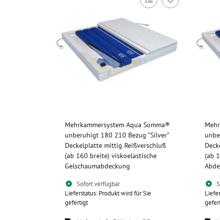
Mehrkammersystem Aqua Somma®
Mehr
unberuhigt 180 210 Bezug "Silver"
unbe
Deckelplatte mittig Reißverschluß
Deck
(ab 160 breite) viskoelastische
(ab 1
Gelschaumabdeckung
Abde
Sofort verfügbar
S
Lieferstatus: Produkt wird für Sie
Liefe
gefertigt
gefer