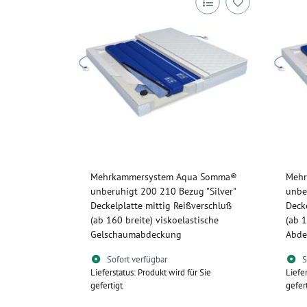
Mehrkammersystem Aqua Somma®
Mehr
unberuhigt 200 210 Bezug "Silver"
unbe
Deckelplatte mittig Reißverschluß
Deck
(ab 160 breite) viskoelastische
(ab 1
Gelschaumabdeckung
Abde
Sofort verfügbar
S
Lieferstatus: Produkt wird für Sie
Liefe
gefertigt
gefer