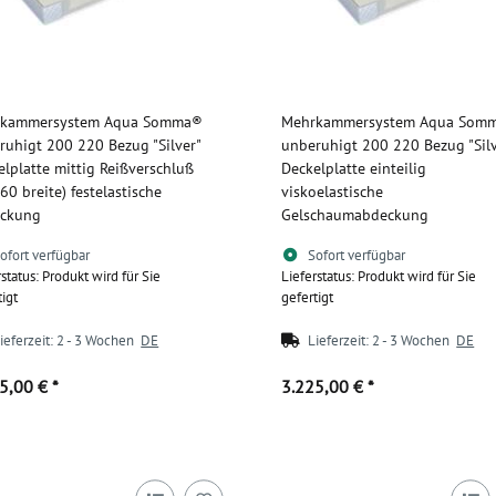
kammersystem Aqua Somma®
Mehrkammersystem Aqua Som
ruhigt 200 220 Bezug "Silver"
unberuhigt 200 220 Bezug "Silv
elplatte mittig Reißverschluß
Deckelplatte einteilig
60 breite) festelastische
viskoelastische
ckung
Gelschaumabdeckung
ofort verfügbar
Sofort verfügbar
rstatus: Produkt wird für Sie
Lieferstatus: Produkt wird für Sie
tigt
gefertigt
ieferzeit:
2 - 3 Wochen
DE
Lieferzeit:
2 - 3 Wochen
DE
65,00 €
*
3.225,00 €
*
Zum Artikel
Zum Artikel