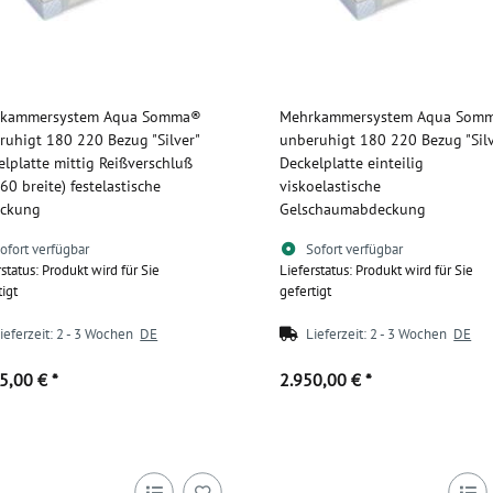
kammersystem Aqua Somma®
Mehrkammersystem Aqua Som
ruhigt 180 220 Bezug "Silver"
unberuhigt 180 220 Bezug "Silv
elplatte mittig Reißverschluß
Deckelplatte einteilig
60 breite) festelastische
viskoelastische
ckung
Gelschaumabdeckung
ofort verfügbar
Sofort verfügbar
rstatus: Produkt wird für Sie
Lieferstatus: Produkt wird für Sie
tigt
gefertigt
ieferzeit:
2 - 3 Wochen
DE
Lieferzeit:
2 - 3 Wochen
DE
95,00 €
*
2.950,00 €
*
Zum Artikel
Zum Artikel