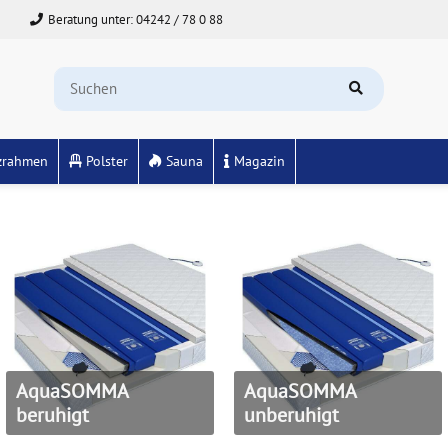
Beratung unter: 04242 / 78 0 88
zrahmen
Polster
Sauna
Magazin
AquaSOMMA
AquaSOMMA
beruhigt
unberuhigt