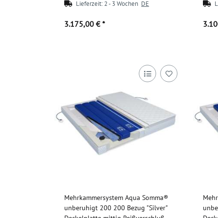
Lieferzeit:
2 - 3 Wochen
DE
L
3.175,00 €
*
3.1
Zum Artikel
Mehrkammersystem Aqua Somma®
Mehr
unberuhigt 200 200 Bezug "Silver"
unbe
Deckelplatte mittig Reißverschluß
Deck