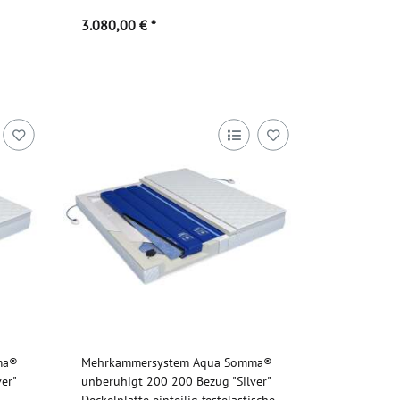
3.080,00 €
*
Zum Artikel
ma®
Mehrkammersystem Aqua Somma®
er"
unberuhigt 200 200 Bezug "Silver"
Deckelplatte einteilig festelastische