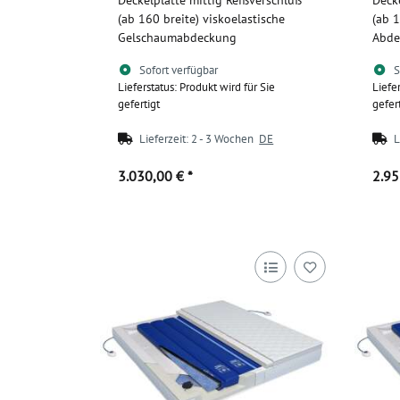
(ab 160 breite) viskoelastische
(ab 1
Gelschaumabdeckung
Abde
Sofort verfügbar
S
Lieferstatus: Produkt wird für Sie
Liefe
gefertigt
gefer
Lieferzeit:
2 - 3 Wochen
DE
L
3.030,00 €
*
2.9
Zum Artikel