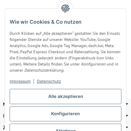
Asche-Rost für Harvia
Wie wir Cookies & Co nutzen
Holzöfen ZKIP-10 /
WXZKIP-10
Durch Klicken auf „Alle akzeptieren“ gestatten Sie den Einsatz
Produktsicherheit
folgender Dienste auf unserer Website: YouTube, Google
Analytics, Google Ads, Google Tag Manager, dash.bar, Meta
Sofort verfügbar
Lieferstatus: wird beim Hersteller bestellt
Pixel, PayPal Express Checkout und Ratenzahlung. Sie können
die Einstellung jederzeit ändern (Fingerabdruck-Icon links
Lieferzeit:
2 - 4 Werktage
DE
unten). Weitere Details finden Sie unter
Konfigurieren
und in
unserer
Datenschutzerklärung
.
39,90 €
*
Impressum
|
Datenschutz
Alle akzeptieren
MEISEL & GERKEN
Konfigurieren
Informationen
Zahlung und Versand
Ablehnen