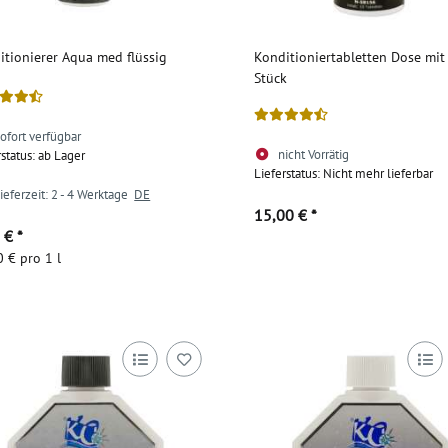
itionierer Aqua med flüssig
Konditioniertabletten Dose mit
Stück
ofort verfügbar
nicht Vorrätig
rstatus: ab Lager
Lieferstatus: Nicht mehr lieferbar
ieferzeit:
2 - 4 Werktage
DE
15,00 €
*
0 €
*
 € pro 1 l
Zum Artikel