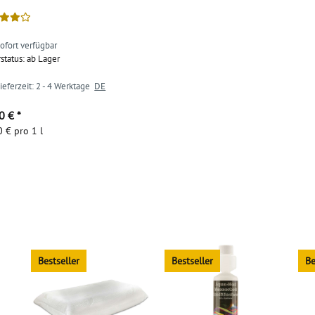
ofort verfügbar
rstatus: ab Lager
ieferzeit:
2 - 4 Werktage
DE
80 €
*
 € pro 1 l
Bestseller
Bestseller
Be