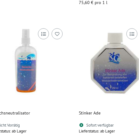
75,60 € pro 1 l
chsneutralisator
Stinker Ade
icht Vorrätig
Sofort verfügbar
rstatus: ab Lager
Lieferstatus: ab Lager