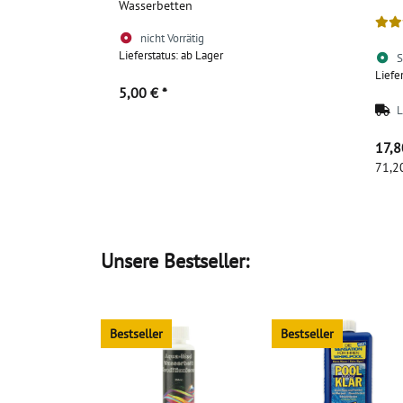
Wasserbetten
nicht Vorrätig
Lieferstatus: ab Lager
S
Liefe
5,00 €
*
L
Zum Artikel
17,
71,20
Unsere Bestseller:
Bestseller
Bestseller