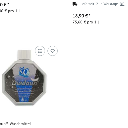
Lieferzeit:
2 - 4 Werktage
DE
90 €
*
00 € pro 1 l
18,90 €
*
75,60 € pro 1 l
Zum Artikel
aun® Waschmittel