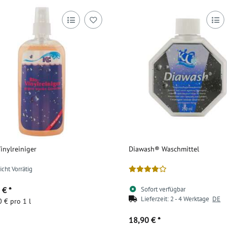
inylreiniger
Diawash® Waschmittel
icht Vorrätig
9 €
*
Sofort verfügbar
Lieferzeit:
2 - 4 Werktage
DE
 € pro 1 l
18,90 €
*
Zum Artikel