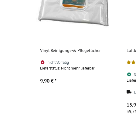
Vinyl Reinigungs-& Pflegetücher
Luft
nicht Vorrätig
Lieferstatus: Nicht mehr lieferbar
S
9,90 €
*
Liefe
L
Zum Artikel
15,
39,7