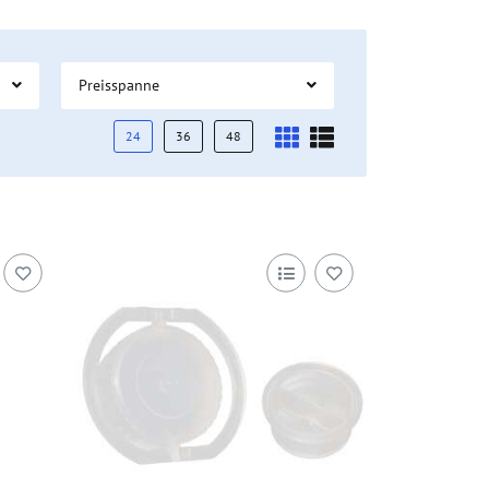
Preisspanne
24
36
48