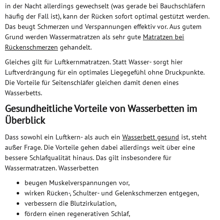
in der Nacht allerdings gewechselt (was gerade bei Bauchschläfern
häufig der Fall ist), kann der Rücken sofort optimal gestützt werden.
Das beugt Schmerzen und Verspannungen effektiv vor. Aus gutem
Grund werden Wassermatratzen als sehr gute
Matratzen bei
Rückenschmerzen
gehandelt.
Gleiches gilt für Luftkernmatratzen. Statt Wasser- sorgt hier
Luftverdrängung für ein optimales Liegegefühl ohne Druckpunkte.
Die Vorteile für Seitenschläfer gleichen damit denen eines
Wasserbetts.
Gesundheitliche Vorteile von Wasserbetten im
Überblick
Dass sowohl ein Luftkern- als auch ein
Wasserbett gesund
ist, steht
außer Frage. Die Vorteile gehen dabei allerdings weit über eine
bessere Schlafqualität hinaus. Das gilt insbesondere für
Wassermatratzen. Wasserbetten
beugen Muskelverspannungen vor,
wirken Rücken-, Schulter- und Gelenkschmerzen entgegen,
verbessern die Blutzirkulation,
fördern einen regenerativen Schlaf,