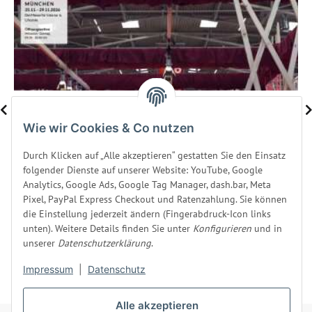
Heim + Handwerk München 2026
Wie wir Cookies & Co nutzen
Besuchen Sie uns vom 25. bis 29. November 2026 auf der Heim +
Durch Klicken auf „Alle akzeptieren“ gestatten Sie den Einsatz
Handwerk München. Wir sind mit innovativen Luft- und
folgender Dienste auf unserer Website: YouTube, Google
Wasserbetten für individuellen Schlafkomfort vor Ort.
Analytics, Google Ads, Google Tag Manager, dash.bar, Meta
Pixel, PayPal Express Checkout und Ratenzahlung. Sie können
Weiter
die Einstellung jederzeit ändern (Fingerabdruck-Icon links
unten). Weitere Details finden Sie unter
Konfigurieren
und in
unserer
Datenschutzerklärung
.
Impressum
|
Datenschutz
Alle akzeptieren