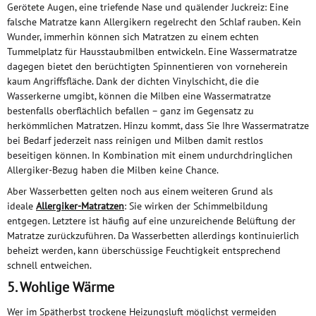
Gerötete Augen, eine triefende Nase und quälender Juckreiz: Eine
falsche Matratze kann Allergikern regelrecht den Schlaf rauben. Kein
Wunder, immerhin können sich Matratzen zu einem echten
Tummelplatz für Hausstaubmilben entwickeln. Eine Wassermatratze
dagegen bietet den berüchtigten Spinnentieren von vorneherein
kaum Angriffsfläche. Dank der dichten Vinylschicht, die die
Wasserkerne umgibt, können die Milben eine Wassermatratze
bestenfalls oberflächlich befallen – ganz im Gegensatz zu
herkömmlichen Matratzen. Hinzu kommt, dass Sie Ihre Wassermatratze
bei Bedarf jederzeit nass reinigen und Milben damit restlos
beseitigen können. In Kombination mit einem undurchdringlichen
Allergiker-Bezug haben die Milben keine Chance.
Aber Wasserbetten gelten noch aus einem weiteren Grund als
ideale
Allergiker-Matratzen
: Sie wirken der Schimmelbildung
entgegen. Letztere ist häufig auf eine unzureichende Belüftung der
Matratze zurückzuführen. Da Wasserbetten allerdings kontinuierlich
beheizt werden, kann überschüssige Feuchtigkeit entsprechend
schnell entweichen.
5. Wohlige Wärme
Wer im Spätherbst trockene Heizungsluft möglichst vermeiden