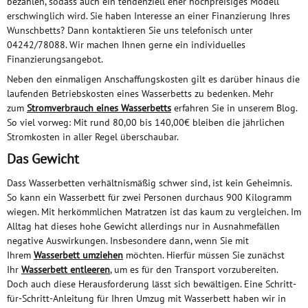
bezahlen, sodass auch ein tendenziell eher hochpreisiges Modell
erschwinglich wird. Sie haben Interesse an einer Finanzierung Ihres
Wunschbetts? Dann kontaktieren Sie uns telefonisch unter
04242/78088. Wir machen Ihnen gerne ein individuelles
Finanzierungsangebot.
Neben den einmaligen Anschaffungskosten gilt es darüber hinaus die
laufenden Betriebskosten eines Wasserbetts zu bedenken. Mehr
zum
Stromverbrauch eines Wasserbetts
erfahren Sie in unserem Blog.
So viel vorweg: Mit rund 80,00 bis 140,00€ bleiben die jährlichen
Stromkosten in aller Regel überschaubar.
Das Gewicht
Dass Wasserbetten verhältnismäßig schwer sind, ist kein Geheimnis.
So kann ein Wasserbett für zwei Personen durchaus 900 Kilogramm
wiegen. Mit herkömmlichen Matratzen ist das kaum zu vergleichen. Im
Alltag hat dieses hohe Gewicht allerdings nur in Ausnahmefällen
negative Auswirkungen. Insbesondere dann, wenn Sie mit
Ihrem
Wasserbett umziehen
möchten. Hierfür müssen Sie zunächst
Ihr
Wasserbett entleeren
, um es für den Transport vorzubereiten.
Doch auch diese Herausforderung lässt sich bewältigen. Eine Schritt-
für-Schritt-Anleitung für Ihren Umzug mit Wasserbett haben wir in