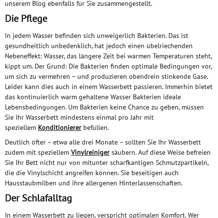
unserem Blog ebenfalls für Sie zusammengestellt.
Die Pflege
In jedem Wasser befinden sich unweigerlich Bakterien. Das ist
gesundheitlich unbedenklich, hat jedoch einen übelriechenden
Nebeneffekt: Wasser, das längere Zeit bei warmen Temperaturen steht,
kippt um. Der Grund: Die Bakterien finden optimale Bedingungen vor,
um sich zu vermehren – und produzieren obendrein stinkende Gase.
Leider kann dies auch in einem Wasserbett passieren. Immerhin bietet
das kontinuierlich warm gehaltene Wasser Bakterien ideale
Lebensbedingungen. Um Bakterien keine Chance zu geben, müssen
Sie Ihr Wasserbett mindestens einmal pro Jahr mit
speziellem
Konditionierer
befüllen.
Deutlich öfter – etwa alle drei Monate – sollten Sie Ihr Wasserbett
zudem mit speziellem
Vinylreiniger
säubern. Auf diese Weise befreien
Sie Ihr Bett nicht nur von mitunter scharfkantigen Schmutzpartikeln,
die die Vinylschicht angreifen können. Sie beseitigen auch
Hausstaubmilben und ihre allergenen Hinterlassenschaften.
Der Schlafalltag
In einem Wasserbett zu liegen, verspricht optimalen Komfort. Wer