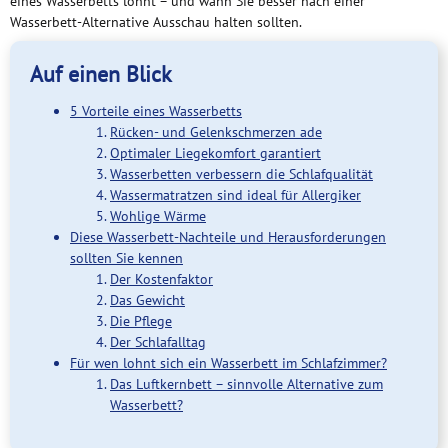
eines Wasserbetts lohnt – und wann Sie besser nach einer
Wasserbett-Alternative Ausschau halten sollten.
Auf einen Blick
5 Vorteile eines Wasserbetts
Rücken- und Gelenkschmerzen ade
Optimaler Liegekomfort garantiert
Wasserbetten verbessern die Schlafqualität
Wassermatratzen sind ideal für Allergiker
Wohlige Wärme
Diese Wasserbett-Nachteile und Herausforderungen
sollten Sie kennen
Der Kostenfaktor
Das Gewicht
Die Pflege
Der Schlafalltag
Für wen lohnt sich ein Wasserbett im Schlafzimmer?
Das Luftkernbett – sinnvolle Alternative zum
Wasserbett?