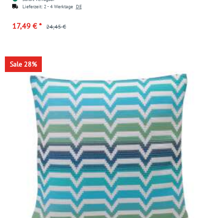
Lieferzeit:
2 - 4 Werktage
DE
17,49 €
*
24,45 €
Sale 28%