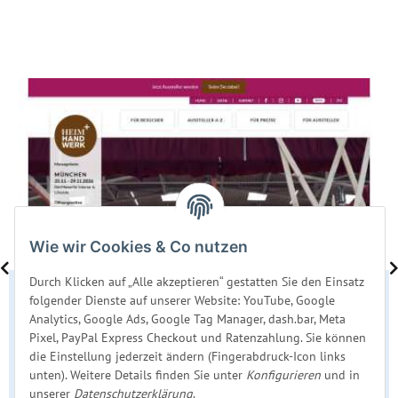
Wie wir Cookies & Co nutzen
Durch Klicken auf „Alle akzeptieren“ gestatten Sie den Einsatz
Heim + Handwerk München 2026
folgender Dienste auf unserer Website: YouTube, Google
Analytics, Google Ads, Google Tag Manager, dash.bar, Meta
Besuchen Sie uns vom 25. bis 29. November 2026 auf der Heim
Pixel, PayPal Express Checkout und Ratenzahlung. Sie können
+ Handwerk München. Wir sind mit innovativen Luft- und
die Einstellung jederzeit ändern (Fingerabdruck-Icon links
Wasserbetten für individuellen Schlafkomfort vor Ort.
unten). Weitere Details finden Sie unter
Konfigurieren
und in
unserer
Datenschutzerklärung
.