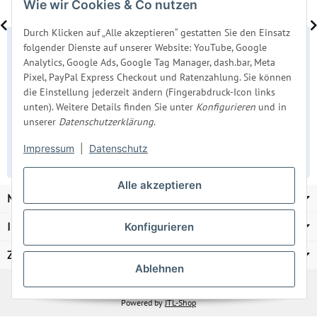
Wie wir Cookies & Co nutzen
Durch Klicken auf „Alle akzeptieren“ gestatten Sie den Einsatz
folgender Dienste auf unserer Website: YouTube, Google
Heim + Handwerk München 2026
Analytics, Google Ads, Google Tag Manager, dash.bar, Meta
Besuchen Sie uns vom 25. bis 29. November 2026 auf der Heim
Pixel, PayPal Express Checkout und Ratenzahlung. Sie können
+ Handwerk München. Wir sind mit innovativen Luft- und
die Einstellung jederzeit ändern (Fingerabdruck-Icon links
Wasserbetten für individuellen Schlafkomfort vor Ort.
unten). Weitere Details finden Sie unter
Konfigurieren
und in
unserer
Datenschutzerklärung
.
Impressum
|
Datenschutz
Weiter
Alle akzeptieren
MEISEL & GERKEN
Informationen
Konfigurieren
Zahlung und Versand
Ablehnen
* Alle Preise inkl. gesetzlicher USt., zzgl.
Versand
Powered by
JTL-Shop