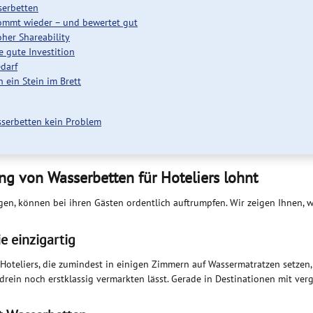
serbetten
 kommt wieder – und bewertet gut
oher Shareability
e gute Investition
edarf
n ein Stein im Brett
sserbetten kein Problem
ng von Wasserbetten für Hoteliers lohnt
gen, können bei ihren Gästen ordentlich auftrumpfen. Wir zeigen Ihnen,
e einzigartig
 Hoteliers, die zumindest in einigen Zimmern auf Wassermatratzen setzen,
drein noch erstklassig vermarkten lässt. Gerade in Destinationen mit ver