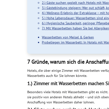
2.) Gäste suchen gezielt nach Hotels mit Was
3.) Gästebindung steigern: Wer gut schläft,
4.) Wellness-Erlebnis der Extraklasse – mit h
5.) Hohe Lebensdauer: Wasserbetten sind ein
6.) Hygienische Sauberkeit, geringer Pflegeb
7.) Mit Wasserbetten haben Sie bei Allergiker
Wasserbetten von Meisel & Gerken
Probeliegen im Wasserbett: In Hotels mit Wa
7 Gründe, warum sich die Anschaffu
Hotels, die über einige Zimmer mit Wasserbetten verfü
Wasserbetts auch für Sie lohnen könnte.
1.) Zimmer mit Wasserbetten machen Si
Besonders viele Hotels mit Wasserbetten gibt es nicht.
sie positiv von anderen Hotels abhebt – und sich oben
Anschaffung von Wasserbetten daher lohnen.