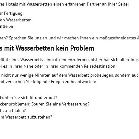
es Hotels mit Wasserbetten einen erfahrenen Partner an Ihrer Seite:
er Fertigung
.
on Wasserbetten.
ntie
ein.
rben? Sprechen Sie uns an und wir machen Ihnen ein maßgeschneidertes 
ls mit Wasserbetten kein Problem
fühl eines Wasserbetts einmal kennenzulernen, bisher hat sich allerding
i es in Ihrer Nähe oder in Ihrer kommenden Reisedestination.
 – nicht nur wenige Minuten auf dem Wasserbett probeliegen, sondern auc
und versuchen Sie folgende Fragen zu beantworten:
ühlen Sie sich fit und erholt?
kenproblemen: Spüren Sie eine Verbesserung?
t zu schlafen?
vom Wasserbett aufzustehen?