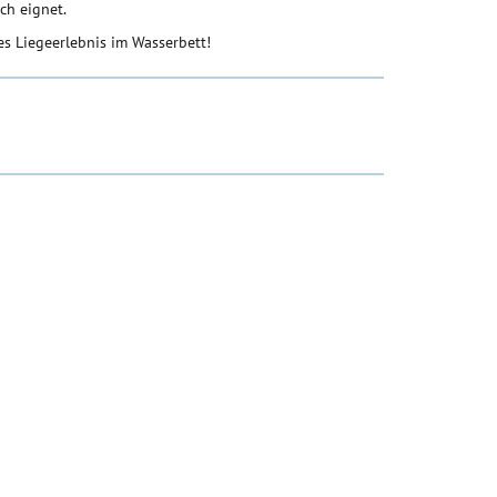
ch eignet.
s Liegeerlebnis im Wasserbett!