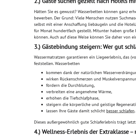
2.) Gäste suchen gezielt nach Hotels m
Hätten Sie es gewusst? Wasserbetten können ganz erheb
bewerben. Der Grund: Viele Menschen nutzen Suchmaschi
selbst mit einer Anschaffung liebäugeln und die Hote
für Monat hundertfach gestellt. Mitunter haben große
können. Auch auf diese Weise können Sie daher von eine
3.) Gästebindung steigern: Wer gut sch
Wassermatratzen garantieren ein Liegeerlebnis, das (
feststellen. Wasserbetten
kommen dank der natürlichen Wasserverdrängu
wirken Rückenschmerzen und Muskelverspannu
fördern die Durchblutung,
verbreiten eine angenehme Wärme,
erhöhen die Tiefschlafphase,
steigern die körperliche und geistige Regenerat
lassen Ihre Gäste damit schlicht
besser schlafen
.
Dieses außergewöhnlich gute Schlaferlebnis trägt let
4.) Wellness-Erlebnis der Extraklasse –