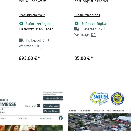
V80XE schwarz
beruhigt für Modell
6/7 - Bettlänge 200
cm
Produktsicherheit
Produktsicherheit
Sofort verfügbar
Sofort verfügbar
Lieferstatus: ab Lager
Lieferzeit:
7 - 9
Werktage
DE
Lieferzeit:
2 - 6
Werktage
DE
695,00 €
*
85,00 €
*