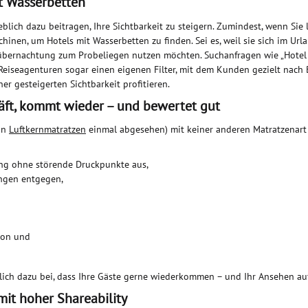
it Wasserbetten
lich dazu beitragen, Ihre Sichtbarkeit zu steigern. Zumindest, wenn Sie 
nen, um Hotels mit Wasserbetten zu finden. Sei es, weil sie sich im Ur
lübernachtung zum Probeliegen nutzen möchten. Suchanfragen wie „Hotel
 Reiseagenturen sogar einen eigenen Filter, mit dem Kunden gezielt nach
r gesteigerten Sichtbarkeit profitieren.
läft, kommt wieder – und bewertet gut
von
Luftkernmatratzen
einmal abgesehen) mit keiner anderen Matratzenart 
ng ohne störende Druckpunkte aus,
ngen entgegen,
ion und
ztlich dazu bei, dass Ihre Gäste gerne wiederkommen – und Ihr Ansehen a
 mit hoher Shareability