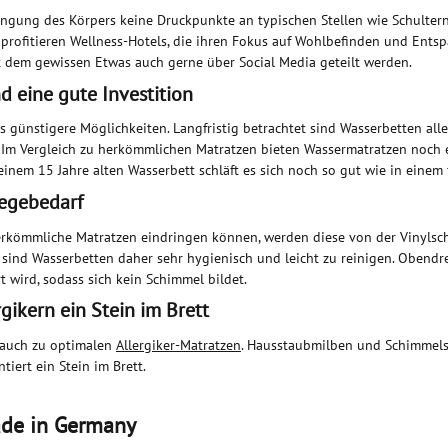
ngung des Körpers keine Druckpunkte an typischen Stellen wie Schultern 
n profitieren Wellness-Hotels, die ihren Fokus auf Wohlbefinden und En
 dem gewissen Etwas auch gerne über Social Media geteilt werden.
d eine gute Investition
 günstigere Möglichkeiten. Langfristig betrachtet sind Wasserbetten alle
. Im Vergleich zu herkömmlichen Matratzen bieten Wassermatratzen noch 
einem 15 Jahre alten Wasserbett schläft es sich noch so gut wie in einem 
legebedarf
kömmliche Matratzen eindringen können, werden diese von der Vinylschi
sind Wasserbetten daher sehr hygienisch und leicht zu reinigen. Obendre
t wird, sodass sich kein Schimmel bildet.
gikern ein Stein im Brett
 auch zu optimalen
Allergiker-Matratzen
. Hausstaubmilben und Schimmelsp
tiert ein Stein im Brett.
ade in Germany