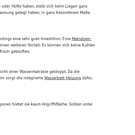
oder Hüfte haben, stellt sich beim Liegen ganz
tspannung gelegt haben, in ganz besonderem Maße.
rdings eine sehr gute Investition. Eine
Matratzen-
einen weiteren Vorteil: Es können sich keine Kuhlen
frisch gekauften.
cht einer Wassermatratze gestoppt. Da die
in sorgt die integrierte
Wasserbett-Heizung
dafür,
oren bietet sie kaum Angriffsfläche. Sollten unter