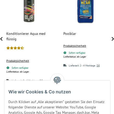
Konditionierer Aqua med
Poolklar
flüssig
Produktsicherheit
Sofort verfügbar
Lieferstatus: ab Lager
Produktsicherheit
Lieferzeit:
2 - 4 Werktage
DE
Sofort verfügbar
Lieferstatus: ab Lager
Lieferzeit:
2 - 4 Werktage
DE
9,90 €
*
24,90 €
*
Wie wir Cookies & Co nutzen
39,60 € pro 1 l
24,90 € pro 1 l
Durch Klicken auf „Alle akzeptieren“ gestatten Sie den Einsatz
folgender Dienste auf unserer Website: YouTube, Google
Analytics, Google Ads, Google Tag Manager, dash.bar, Meta