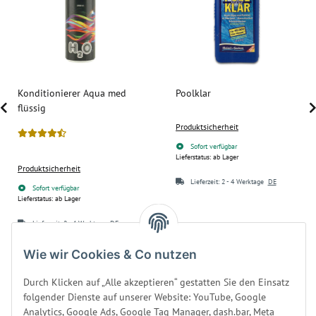
Konditionierer Aqua med
Poolklar
flüssig
Produktsicherheit
Sofort verfügbar
Lieferstatus: ab Lager
Produktsicherheit
Lieferzeit:
2 - 4 Werktage
DE
Sofort verfügbar
Lieferstatus: ab Lager
Lieferzeit:
2 - 4 Werktage
DE
9,90 €
*
24,90 €
*
Wie wir Cookies & Co nutzen
39,60 € pro 1 l
24,90 € pro 1 l
Durch Klicken auf „Alle akzeptieren“ gestatten Sie den Einsatz
folgender Dienste auf unserer Website: YouTube, Google
Analytics, Google Ads, Google Tag Manager, dash.bar, Meta