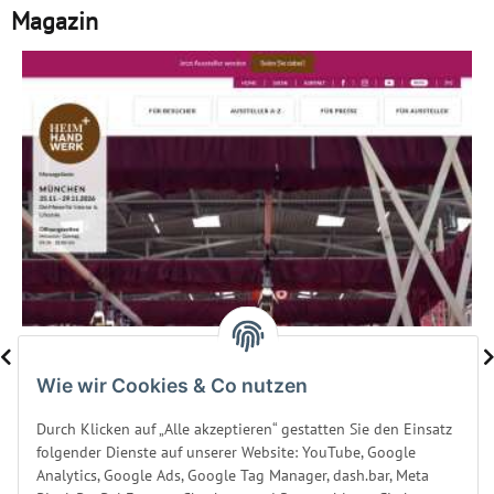
Magazin
Heim + Handwerk München 2026
Wie wir Cookies & Co nutzen
Besuchen Sie uns vom 25. bis 29. November 2026 auf der Heim +
Durch Klicken auf „Alle akzeptieren“ gestatten Sie den Einsatz
Handwerk München. Wir sind mit innovativen Luft- und
folgender Dienste auf unserer Website: YouTube, Google
Wasserbetten für individuellen Schlafkomfort vor Ort.
Analytics, Google Ads, Google Tag Manager, dash.bar, Meta